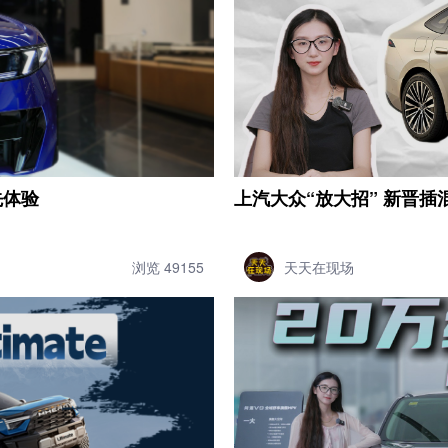
先体验
上汽大众“放大招” 新晋插混B
浏览 49155
天天在现场