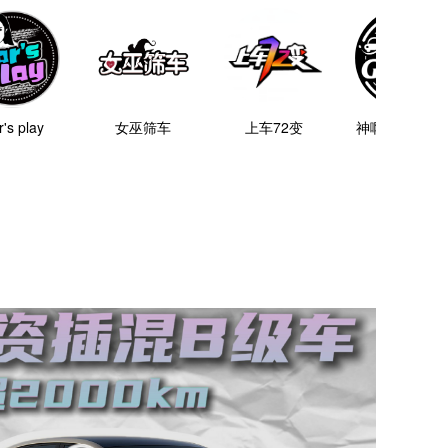
's play
女巫筛车
上车72变
神啊！汽车旅