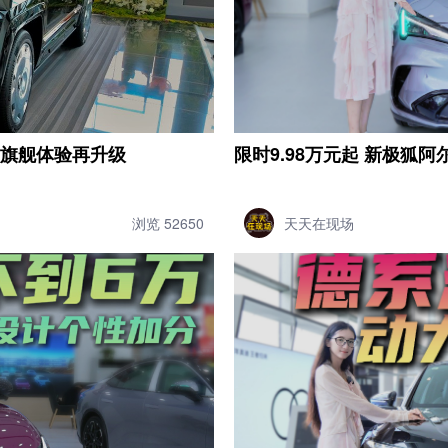
寸旗舰体验再升级
限时9.98万元起 新极狐阿
浏览 52650
天天在现场