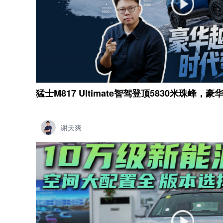
猛士M817 Ultimate智驾登顶5830米珠峰
谢天爽