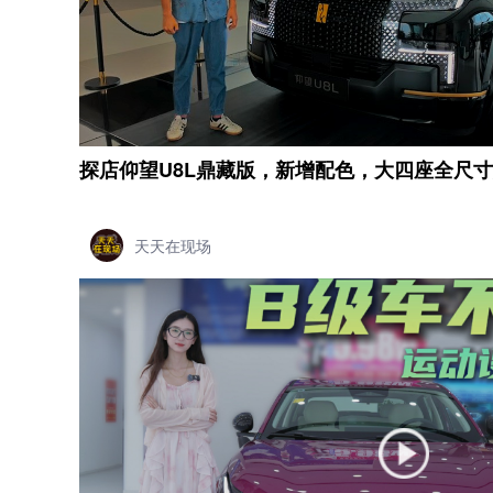
探店仰望U8L鼎藏版，新增配色，大四座全尺
天天在现场