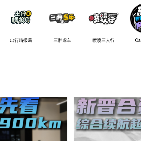
出行晴报局
三胖虐车
喷喷三人行
Car