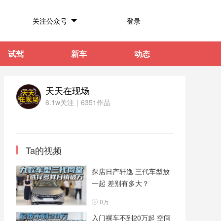
关注公众号
登录
试驾
新车
动态
天天在现场
6.1w关注
|
6351作品
Ta的视频
探店日产轩逸 三代车型放
一起 差别有多大？
0万
入门裸车不到20万起 空间