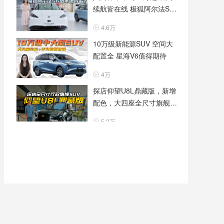
续航皆在线 极狐阿尔法S6
怎么选才有性价比？
4.6万
10万级新能源SUV 空间大
配置全 星海V6值得期待
4万
探店仰望U8L鼎藏版，新增
配色，大四座全尺寸旗舰体
验再升级
5.3万
限时9.98万元起 新极狐阿
尔法S5 选增程还是纯电？
4.2万
换电不到6万 探店极狐贝塔
S3 给你几个购车建议！
4.2万