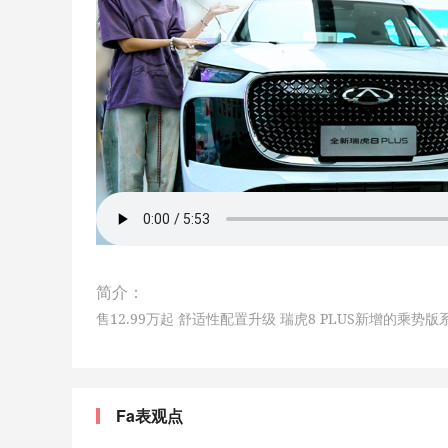
简介：
售12.99万起 舒适性配置升级 瑞虎8 PLUS新增的乘势
Fa表观点