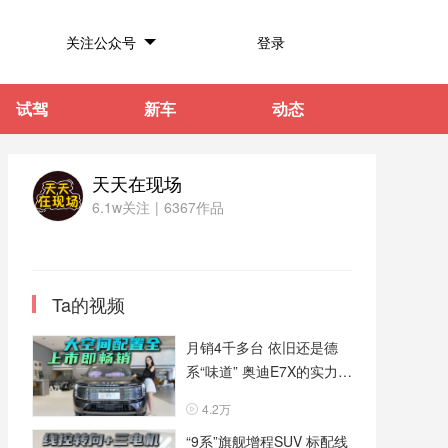
关注公众号
登录
试驾
新车
动态
天天在现场
6.1w关注
|
6367作品
Ta的视频
月销4千多台 依旧还是德
系“味道” 奥迪E7X的实力如
何？
4.2万
“9系”旗舰增程SUV 标配线