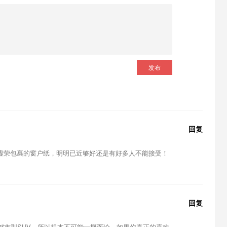
发布
回复
虚荣包裹的窗户纸，明明已近够好还是有好多人不能接受！
回复
都市型SUV，所以根本不可能一概而论，如果你真正的喜欢