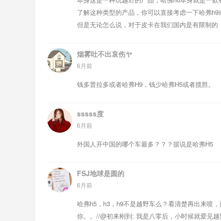
了解这种类型的产品，你可以直接考虑一下哈弗h9
但是无论怎么说，对于皮卡在我们国内是有限制的
烟雾吐不出哀伤ヤ
6月前
钱多普拉多或者哈弗H9，钱少哈弗H5或者揽胜。
sssss度
6月前
外国人开中国的哪个车最多？？？据说是哈弗H5
FSJ地球是圆的
6月前
哈弗h5，h3，h9不是越野车么？看清楚再出来
你。。//@初来刚到: 我是八零后，小时候就爱