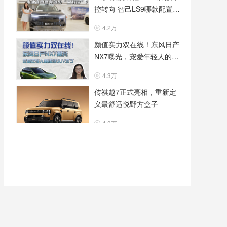
控转向 智己LS9哪款配置更
有性价比？
4.2万
颜值实力双在线！东风日产
NX7曝光，宠爱年轻人的插
混 SUV来了
4.3万
传祺越7正式亮相，重新定
义最舒适悦野方盒子
4.8万
裸车不到20万起 后轮转向
+激光雷达 智己L6抄底老款
还是等新款？
4.2万
新款智能化升级 8255芯片
+高阶智驾 27款艾瑞泽8
PRO值得等一波
5.2万