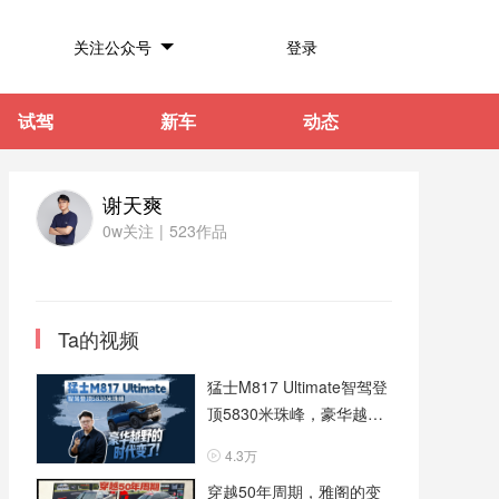
关注公众号
登录
试驾
新车
动态
谢天爽
0w关注
|
523作品
Ta的视频
猛士M817 Ultimate智驾登
顶5830米珠峰，豪华越野
的时代变了！
4.3万
穿越50年周期，雅阁的变