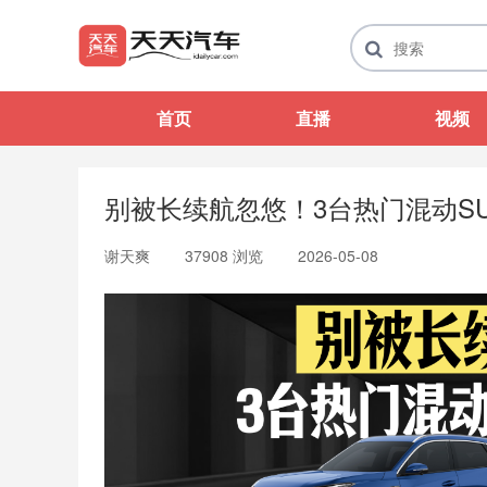
首页
直播
视频
别被长续航忽悠！3台热门混动S
谢天爽
37908 浏览
2026-05-08