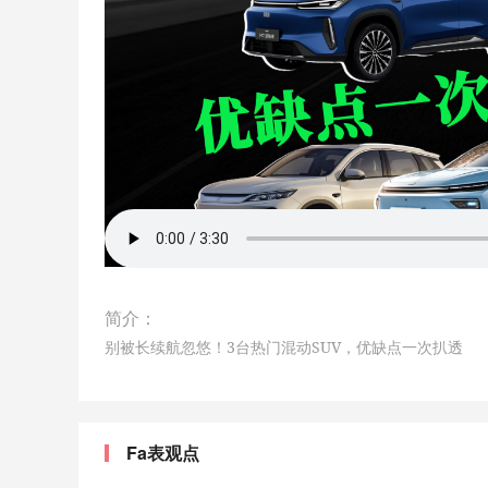
简介：
别被长续航忽悠！3台热门混动SUV，优缺点一次扒透
Fa表观点