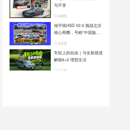
与不变
4.8万
地平线HSD V2.0 挑战北京
核心商圈，号称“中国版
FSD”
5.2万
车轮上的自由｜与全新揽巡
解锁4+2 理想生活
4.4万
全新红旗H7：能过日子的
霸总
5万
标配华为6项智能方案，东
风奕派M8限时权益价16.58
万起！
4.8万