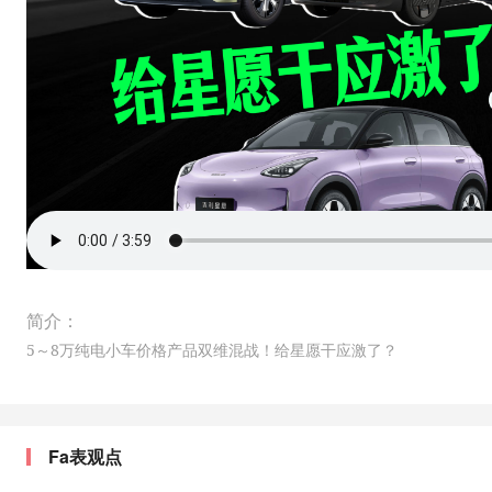
简介：
5～8万纯电小车价格产品双维混战！给星愿干应激了？
Fa表观点