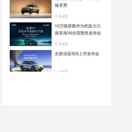
臻享秀
5.4万
10万级搭载华为乾崑大六
座星海V6全国预售发布会
5.4万
全新深蓝S05上市发布会
4.9万
全新一代smart精灵1号上
市发布会
6.3万
纵横F700全球上市
5.6万