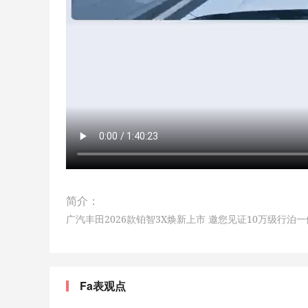
简介：
广汽丰田2026款铂智3X焕新上市 邀您见证10万级行泊
Fa表观点