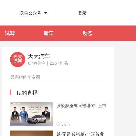
关注公众号
登录
试驾
新车
动态
天天汽车
6.4w关注
|
2257作品
最亲密的车友圈
Ta的直播
张凌赫座驾阿维塔07L上市
5.6万
越·无界 传祺越7全球首发