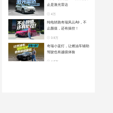
止是激光雷达
4万
纯电轿跑奇瑞风云A9，不
止颜值，还有操控！
3.9万
奇瑞小蓝灯，让燃油车辅助
驾驶也有越级体验
4.8万
7万块的全新瑞虎7，有安
全、有品质、更有操控！
3.8万
驾控有惊喜，辅助驾驶第一
梯队，阿维塔07L表现很全
面
4.1万