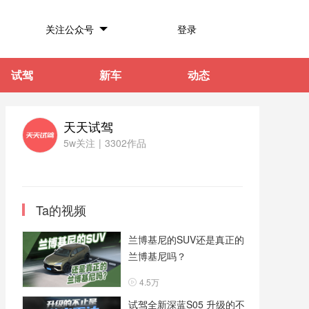
关注公众号
登录
试驾
新车
动态
天天试驾
5w关注
|
3302作品
Ta的视频
兰博基尼的SUV还是真正的
兰博基尼吗？
4.5万
试驾全新深蓝S05 升级的不