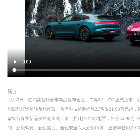
简介：
4月22日，在鸿蒙智行春季新品发布会上，尚界Z7、Z7T正式上市
能满配打造年轻梦想座驾。风尚科技轿跑尚界Z7售价21.98万元起，风
蒙智行春季新品发布会正式上市，共计推出4款配置，售价25.98万-
间、新锐驾舱、新锐实力、新锐安全六大新锐特点，重塑年轻用户和