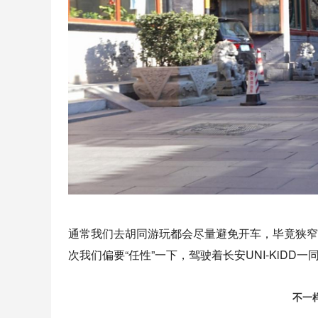
通常我们去胡同游玩都会尽量避免开车，毕竟狭窄
次我们偏要“任性”一下，驾驶着长安UNI-KiD
不一