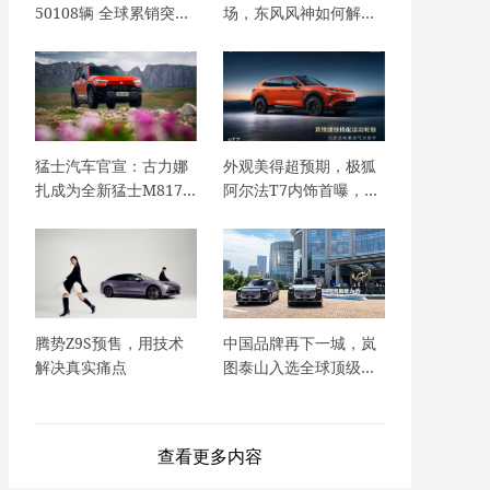
50108辆 全球累销突破
场，东风风神如何解构
245万辆
家庭用车需求
猛士汽车官宣：古力娜
外观美得超预期，极狐
扎成为全新猛士M817
阿尔法T7内饰首曝，又
代言人，是娜扎，也是
双叒叕超预期！
猛士！
腾势Z9S预售，用技术
中国品牌再下一城，岚
解决真实痛点
图泰山入选全球顶级产
业峰会官方座驾
查看更多内容