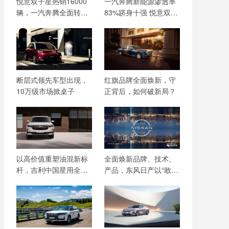
悦意双子星热销16000
一汽奔腾新能源渗透率
辆，一汽奔腾全面转型
83%跻身十强 悦意双子
新能源品牌
星热销破万
断层式领先车型出现，
红旗品牌全面焕新，守
10万级市场掀桌子
正背后，如何破新局？
以高价值重塑油混新标
全面焕新品牌、技术、
杆，吉利中国星用全面
产品，东风日产以“敢
实力进军世界舞台
为”之姿续写下一幕