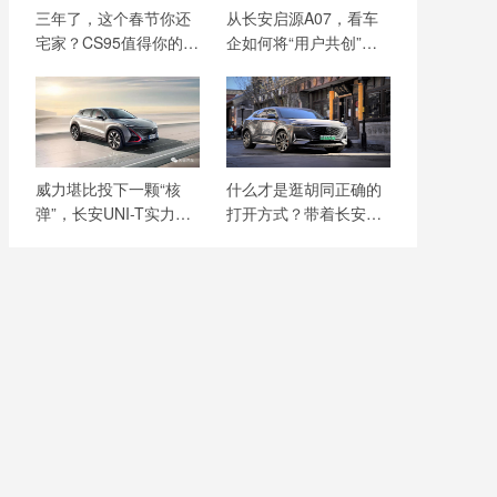
三年了，这个春节你还
从长安启源A07，看车
宅家？CS95值得你的信
企如何将“用户共创”玩
赖
出新花样
威力堪比投下一颗“核
什么才是逛胡同正确的
弹”，长安UNI-T实力究
打开方式？带着长安
竟有多强？
UNI-K iDD寻找答案