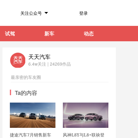
关注公众号
登录
试驾
新车
动态
天天汽车
6.4w关注
|
24269作品
最亲密的车友圈
Ta的内容
捷途汽车7月销售新车
风神L8Y与L8+联袂登