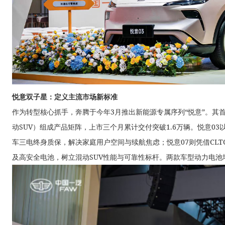
悦意双子星：定义主流市场新标准
作为转型核心抓手，奔腾于今年3月推出新能源专属序列“悦意”。其首发
动SUV）组成产品矩阵，上市三个月累计交付突破1.6万辆。悦意03以
车三电终身质保，解决家庭用户空间与续航焦虑；悦意07则凭借CLTC纯电
及高安全电池，树立混动SUV性能与可靠性标杆。两款车型动力电池