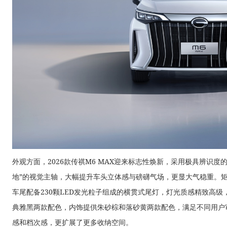
外观方面，2026款传祺M6 MAX迎来标志性焕新，采用极具辨识度
地”的视觉主轴，大幅提升车头立体感与磅礴气场，更显大气稳重。矩
车尾配备230颗LED发光粒子组成的横贯式尾灯，灯光质感精致高
典雅黑两款配色，内饰提供朱砂棕和落砂黄两款配色，满足不同用户
感和档次感，更扩展了更多收纳空间。